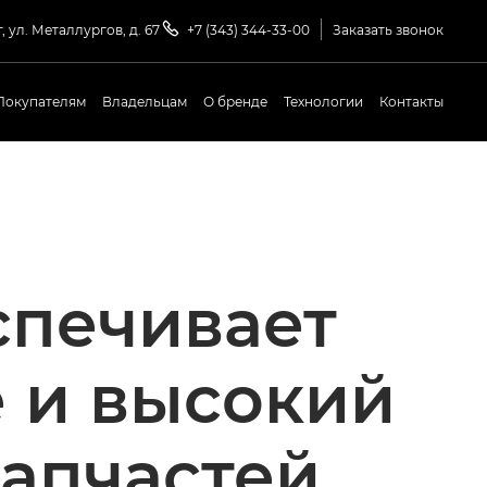
, ул. Металлургов, д. 67
+7 (343) 344-33-00
Заказать звонок
Покупателям
Владельцам
О бренде
Технологии
Контакты
спечивает
 и высокий
запчастей