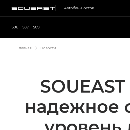
Автобан-Восток
S06
S07
S09
Главная
Новости
SOUEAST 
надежное 
уровень 