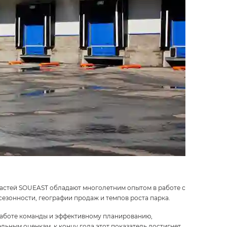
частей SOUEAST обладают многолетним опытом в работе с
сезонности, географии продаж и темпов роста парка.
работе команды и эффективному планированию,
тельным оценкам, к концу года этот показатель достигнет