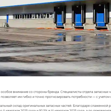
 особое внимание со стороны бренда. Специалисты отдела запасных 
 позволяет им гибко и точно прогнозировать потребности — с учетом 
ральный склад оригинальных запасных частей. Благодаря слаженной 
II квартале 2025 года и 92,5% в III квартале 2025 года, а по предвари