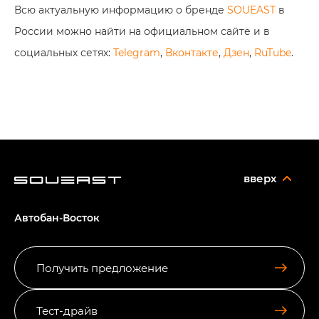
Всю актуальную информацию о бренде
SOUEAST
в
России можно найти на официальном сайте и в
социальных сетях:
Telegram
,
Вконтакте
,
Дзен
,
RuTube
.
вверх
Автобан-Восток
Получить предложение
Тест-драйв